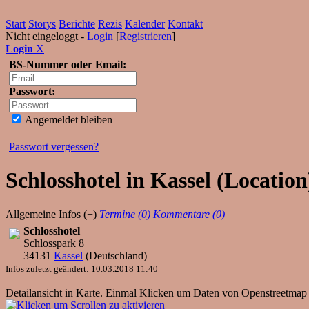
Start
Storys
Berichte
Rezis
Kalender
Kontakt
Nicht eingeloggt -
Login
[
Registrieren
]
Login
X
BS-Nummer oder Email:
Passwort:
Angemeldet bleiben
Passwort vergessen?
Schlosshotel in Kassel (Location
Allgemeine Infos (+)
Termine (0)
Kommentare (0)
Schlosshotel
Schlosspark 8
34131
Kassel
(
Deutschland
)
Infos zuletzt geändert: 10.03.2018 11:40
Detailansicht in Karte. Einmal Klicken um Daten von Openstreetmap 