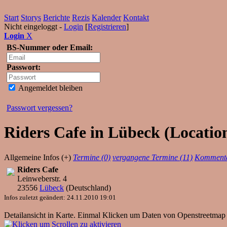
Start
Storys
Berichte
Rezis
Kalender
Kontakt
Nicht eingeloggt -
Login
[
Registrieren
]
Login
X
BS-Nummer oder Email:
Passwort:
Angemeldet bleiben
Passwort vergessen?
Riders Cafe in Lübeck (Location
Allgemeine Infos (+)
Termine (0)
vergangene Termine (11)
Kommenta
Riders Cafe
Leinweberstr. 4
23556
Lübeck
(
Deutschland
)
Infos zuletzt geändert: 24.11.2010 19:01
Detailansicht in Karte. Einmal Klicken um Daten von Openstreetmap 