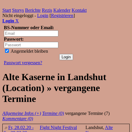
Start
Storys
Berichte
Rezis
Kalender
Kontakt
Nicht eingeloggt -
Login
[
Registrieren
]
Login
X
BS-Nummer oder Email:
Passwort:
Angemeldet bleiben
Passwort vergessen?
Alte Kaserne in Landshut
(Location) » vergangene
Termine
Allgemeine Infos (+)
Termine (0)
vergangene Termine (7)
Kommentare (0)
Fr, 28.02.20 -
Fight Night Festival
Landshut,
Alte