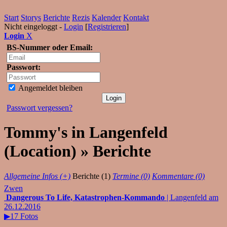
Start
Storys
Berichte
Rezis
Kalender
Kontakt
Nicht eingeloggt -
Login
[
Registrieren
]
Login
X
BS-Nummer oder Email:
Passwort:
Angemeldet bleiben
Passwort vergessen?
Tommy's in Langenfeld
(Location) » Berichte
Allgemeine Infos (+)
Berichte (1)
Termine (0)
Kommentare (0)
Zwen
Dangerous To Life, Katastrophen-Kommando
| Langenfeld am
26.12.2016
▶17 Fotos