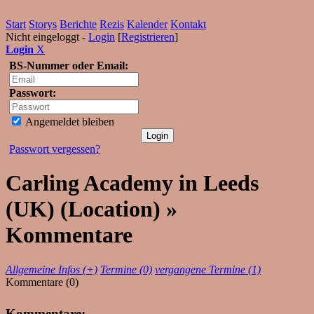
Start
Storys
Berichte
Rezis
Kalender
Kontakt
Nicht eingeloggt -
Login
[
Registrieren
]
Login
X
BS-Nummer oder Email:
Passwort:
Angemeldet bleiben
Passwort vergessen?
Carling Academy in Leeds
(UK) (Location) »
Kommentare
Allgemeine Infos (+)
Termine (0)
vergangene Termine (1)
Kommentare (0)
Kommentare: