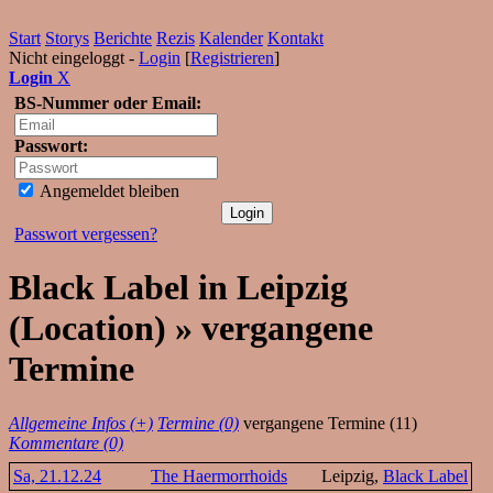
Start
Storys
Berichte
Rezis
Kalender
Kontakt
Nicht eingeloggt -
Login
[
Registrieren
]
Login
X
BS-Nummer oder Email:
Passwort:
Angemeldet bleiben
Passwort vergessen?
Black Label in Leipzig
(Location) » vergangene
Termine
Allgemeine Infos (+)
Termine (0)
vergangene Termine (11)
Kommentare (0)
Sa, 21.12.24
The Haermorrhoids
Leipzig,
Black Label