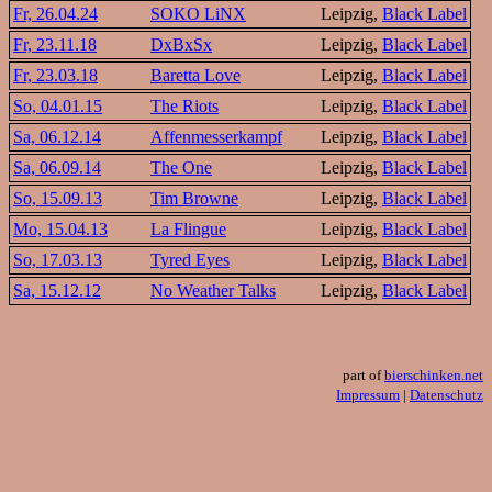
Fr, 26.04.24
SOKO LiNX
Leipzig,
Black Label
Fr, 23.11.18
DxBxSx
Leipzig,
Black Label
Fr, 23.03.18
Baretta Love
Leipzig,
Black Label
So, 04.01.15
The Riots
Leipzig,
Black Label
Sa, 06.12.14
Affenmesserkampf
Leipzig,
Black Label
Sa, 06.09.14
The One
Leipzig,
Black Label
So, 15.09.13
Tim Browne
Leipzig,
Black Label
Mo, 15.04.13
La Flingue
Leipzig,
Black Label
So, 17.03.13
Tyred Eyes
Leipzig,
Black Label
Sa, 15.12.12
No Weather Talks
Leipzig,
Black Label
part of
bierschinken.net
Impressum
|
Datenschutz