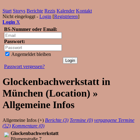
Start
Storys
Berichte
Rezis
Kalender
Kontakt
Nicht eingeloggt -
Login
[
Registrieren
]
Login
X
BS-Nummer oder Email:
Passwort:
Angemeldet bleiben
Passwort vergessen?
Glockenbachwerkstatt in
München (Location) »
Allgemeine Infos
Allgemeine Infos (+)
Berichte (3)
Termine (0)
vergangene Termine
(52)
Kommentare (0)
Glockenbachwerkstatt
Blumenstraße 7