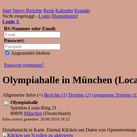
Start
Storys
Berichte
Rezis
Kalender
Kontakt
Nicht eingeloggt -
Login
[
Registrieren
]
Login
X
BS-Nummer oder Email:
Passwort:
Angemeldet bleiben
Passwort vergessen?
Olympiahalle in München (Locat
Allgemeine Infos (+)
Berichte (1)
Termine (2)
vergangene Termine (1
Olympiahalle
Spiridon-Louis-Ring 21
80809
München
(
Deutschland
)
Infos zuletzt geändert: 20.06.2010 18:22
Detailansicht in Karte. Einmal Klicken um Daten von Openstreetmap 