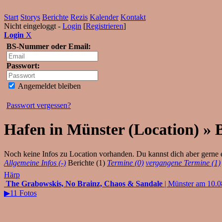
Start
Storys
Berichte
Rezis
Kalender
Kontakt
Nicht eingeloggt -
Login
[
Registrieren
]
Login
X
BS-Nummer oder Email:
Passwort:
Angemeldet bleiben
Passwort vergessen?
Hafen in Münster (Location) » 
Noch keine Infos zu Location vorhanden. Du kannst dich aber gerne
Allgemeine Infos (-)
Berichte (1)
Termine (0)
vergangene Termine (1)
Härp
The Grabowskis, No Brainz, Chaos & Sandale
| Münster am 10.0
▶11 Fotos