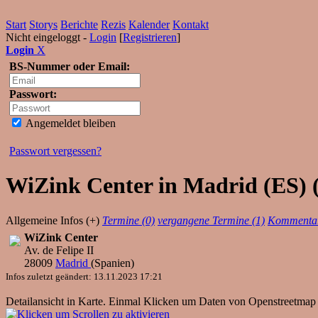
Start
Storys
Berichte
Rezis
Kalender
Kontakt
Nicht eingeloggt -
Login
[
Registrieren
]
Login
X
BS-Nummer oder Email:
Passwort:
Angemeldet bleiben
Passwort vergessen?
WiZink Center in Madrid (ES) (
Allgemeine Infos (+)
Termine (0)
vergangene Termine (1)
Kommentar
WiZink Center
Av. de Felipe II
28009
Madrid
(
Spanien
)
Infos zuletzt geändert: 13.11.2023 17:21
Detailansicht in Karte. Einmal Klicken um Daten von Openstreetmap 