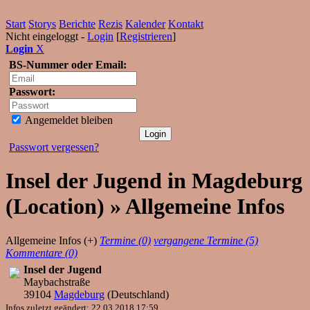
Start
Storys
Berichte
Rezis
Kalender
Kontakt
Nicht eingeloggt -
Login
[
Registrieren
]
Login
X
BS-Nummer oder Email:
Passwort:
Angemeldet bleiben
Passwort vergessen?
Insel der Jugend in Magdeburg
(Location) » Allgemeine Infos
Allgemeine Infos (+)
Termine (0)
vergangene Termine (5)
Kommentare (0)
Insel der Jugend
Maybachstraße
39104
Magdeburg
(
Deutschland
)
Infos zuletzt geändert: 22.03.2018 17:59