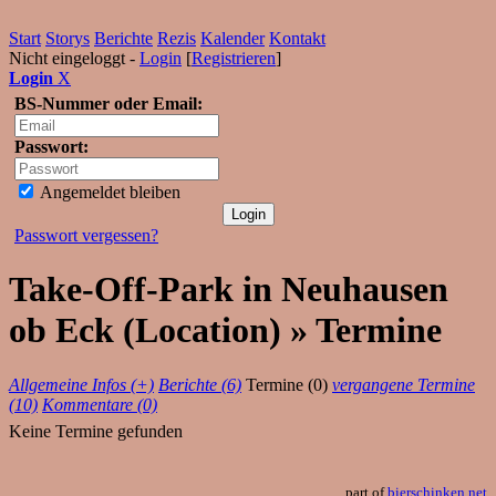
Start
Storys
Berichte
Rezis
Kalender
Kontakt
Nicht eingeloggt -
Login
[
Registrieren
]
Login
X
BS-Nummer oder Email:
Passwort:
Angemeldet bleiben
Passwort vergessen?
Take-Off-Park in Neuhausen
ob Eck (Location) » Termine
Allgemeine Infos (+)
Berichte (6)
Termine (0)
vergangene Termine
(10)
Kommentare (0)
Keine Termine gefunden
part of
bierschinken.net