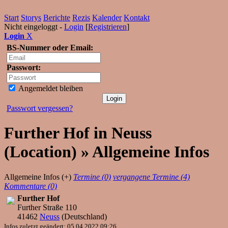
Start
Storys
Berichte
Rezis
Kalender
Kontakt
Nicht eingeloggt -
Login
[
Registrieren
]
Login
X
BS-Nummer oder Email:
Passwort:
Angemeldet bleiben
Passwort vergessen?
Further Hof in Neuss
(Location) » Allgemeine Infos
Allgemeine Infos (+)
Termine (0)
vergangene Termine (4)
Kommentare (0)
Further Hof
Further Straße 110
41462
Neuss
(
Deutschland
)
Infos zuletzt geändert: 05.04.2022 09:26