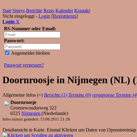
Start
Storys
Berichte
Rezis
Kalender
Kontakt
Nicht eingeloggt -
Login
[
Registrieren
]
Login
X
BS-Nummer oder Email:
Passwort:
Angemeldet bleiben
Passwort vergessen?
Doornroosje in Nijmegen (NL) (
Allgemeine Infos (+)
Berichte (1)
Termine (0)
vergangene Termine (4
Doornroosje
Groenewoudseweg 322
6525
Nijmegen
(
Niederlande
)
Infos zuletzt geändert: 13.06.2011 21:26
Detailansicht in Karte. Einmal Klicken um Daten von Openstreetmap 