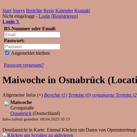
Start
Storys
Berichte
Rezis
Kalender
Kontakt
Nicht eingeloggt -
Login
[
Registrieren
]
Login
X
BS-Nummer oder Email:
Passwort:
Angemeldet bleiben
Passwort vergessen?
Maiwoche in Osnabrück (Locatio
Allgemeine Infos (+)
Berichte (1)
Termine (0)
vergangene Termine (2
Maiwoche
Georgstraße
Osnabrück
(
Deutschland
)
Infos zuletzt geändert: 08.04.2025 10:15
Detailansicht in Karte. Einmal Klicken um Daten von Openstreetmap 