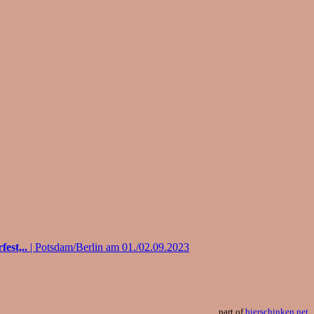
est,..
| Potsdam/Berlin am 01./02.09.2023
part of
bierschinken.net