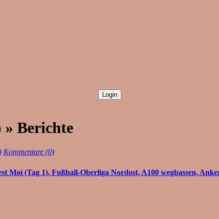
 » Berichte
)
Kommentare (0)
 Moi (Tag 1), Fußball-Oberliga Nordost, A100 wegbassen, Ankerf