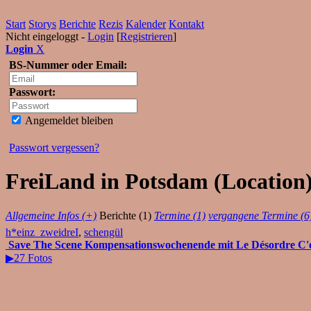
Start
Storys
Berichte
Rezis
Kalender
Kontakt
Nicht eingeloggt -
Login
[
Registrieren
]
Login
X
BS-Nummer oder Email:
Passwort:
Angemeldet bleiben
Passwort vergessen?
FreiLand in Potsdam (Location)
Allgemeine Infos (+)
Berichte (1)
Termine (1)
vergangene Termine (6
h*einz_zweidreI
,
schengül
Save The Scene Kompensationswochenende mit Le Désordre C'est
▶27 Fotos