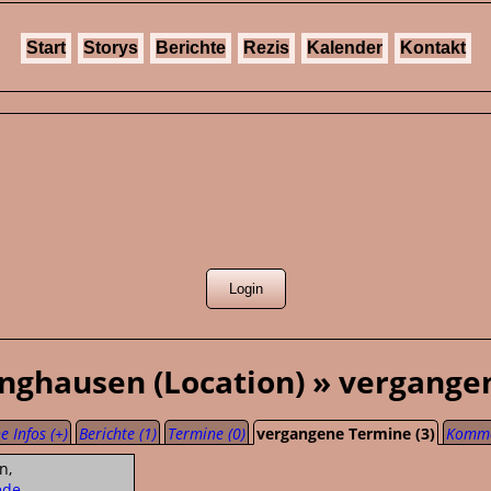
Start
Storys
Berichte
Rezis
Kalender
Kontakt
inghausen (Location) » vergang
e Infos (+)
Berichte (1)
Termine (0)
vergangene Termine (3)
Komme
n,
ede