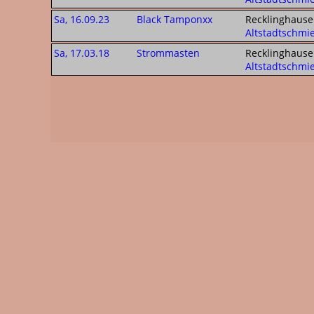
Sa, 16.09.23
Black Tamponxx
Recklinghause
Altstadtschmi
Sa, 17.03.18
Strommasten
Recklinghause
Altstadtschmi