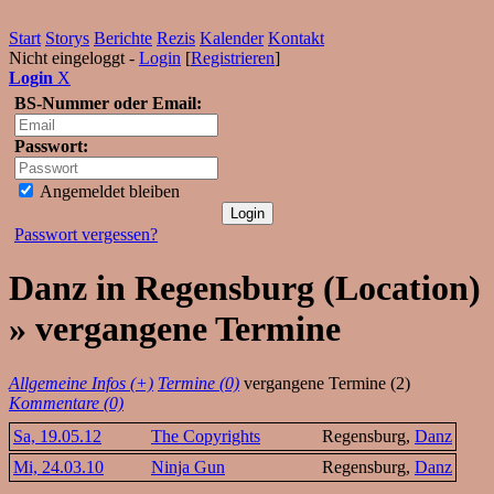
Start
Storys
Berichte
Rezis
Kalender
Kontakt
Nicht eingeloggt -
Login
[
Registrieren
]
Login
X
BS-Nummer oder Email:
Passwort:
Angemeldet bleiben
Passwort vergessen?
Danz in Regensburg (Location)
» vergangene Termine
Allgemeine Infos (+)
Termine (0)
vergangene Termine (2)
Kommentare (0)
Sa, 19.05.12
The Copyrights
Regensburg,
Danz
Mi, 24.03.10
Ninja Gun
Regensburg,
Danz