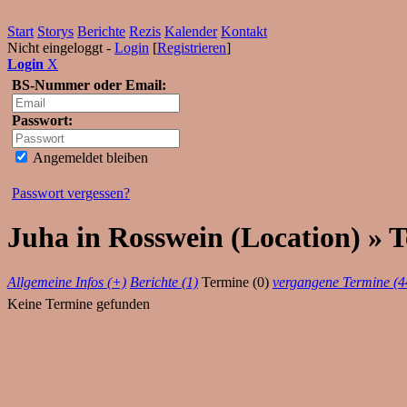
Start
Storys
Berichte
Rezis
Kalender
Kontakt
Nicht eingeloggt -
Login
[
Registrieren
]
Login
X
BS-Nummer oder Email:
Passwort:
Angemeldet bleiben
Passwort vergessen?
Juha in Rosswein (Location) » 
Allgemeine Infos (+)
Berichte (1)
Termine (0)
vergangene Termine (4
Keine Termine gefunden