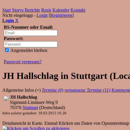
Start
Storys
Berichte
Rezis
Kalender
Kontakt
Nicht eingeloggt -
Login
[
Registrieren
]
Login
X
BS-Nummer oder Email:
Passwort:
Angemeldet bleiben
Passwort vergessen?
JH Hallschlag in Stuttgart (Loc
Allgemeine Infos (+)
Termine (0)
vergangene Termine (11)
Kommenta
JH Hallschlag
Sigmund-Lindauer-Weg 9
70376
Stuttgart
(
Deutschland
)
Infos zuletzt geändert: 18.03.2015 16:26
Detailansicht in Karte. Einmal Klicken um Daten von Openstreetmap 