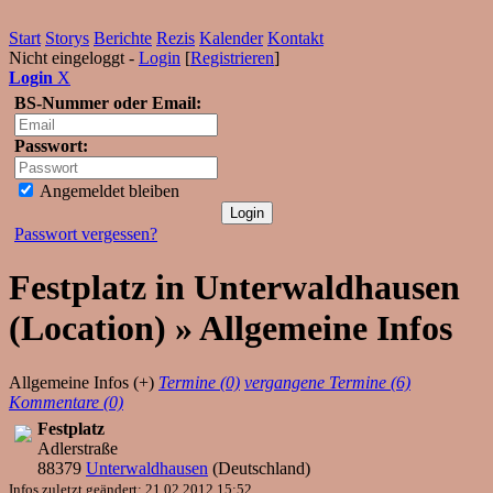
Start
Storys
Berichte
Rezis
Kalender
Kontakt
Nicht eingeloggt -
Login
[
Registrieren
]
Login
X
BS-Nummer oder Email:
Passwort:
Angemeldet bleiben
Passwort vergessen?
Festplatz in Unterwaldhausen
(Location) » Allgemeine Infos
Allgemeine Infos (+)
Termine (0)
vergangene Termine (6)
Kommentare (0)
Festplatz
Adlerstraße
88379
Unterwaldhausen
(
Deutschland
)
Infos zuletzt geändert: 21.02.2012 15:52