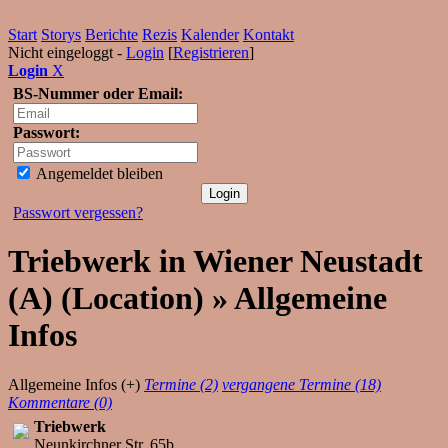
Start
Storys
Berichte
Rezis
Kalender
Kontakt
Nicht eingeloggt -
Login
[
Registrieren
]
Login
X
BS-Nummer oder Email:
Passwort:
Angemeldet bleiben
Passwort vergessen?
Triebwerk in Wiener Neustadt
(A) (Location) » Allgemeine
Infos
Allgemeine Infos (+)
Termine (2)
vergangene Termine (18)
Kommentare (0)
Triebwerk
Neunkirchner Str. 65b