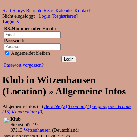
Start
Storys
Berichte
Rezis
Kalender
Kontakt
Nicht eingeloggt -
Login
[
Registrieren
]
Login
X
BS-Nummer oder Email:
Passwort:
Angemeldet bleiben
Passwort vergessen?
Klub in Witzenhausen
(Location) » Allgemeine Infos
Allgemeine Infos (+)
Berichte (2)
Termine (1)
vergangene Termine
(15)
Kommentare (0)
Klub
Steinstraße 19
37213
Witzenhausen
(
Deutschland
)
Infos zuletzt geändert: 10.11.2017 19:28