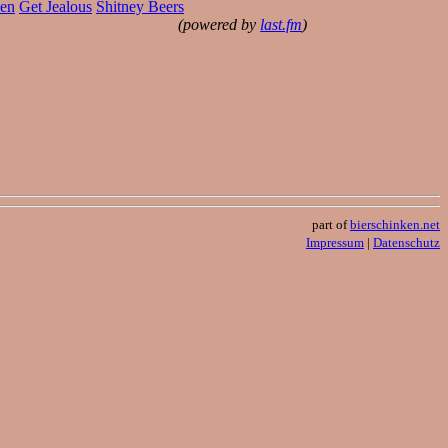
een
Get Jealous
Shitney Beers
(powered by
last.fm
)
part of
bierschinken.net
Impressum
|
Datenschutz