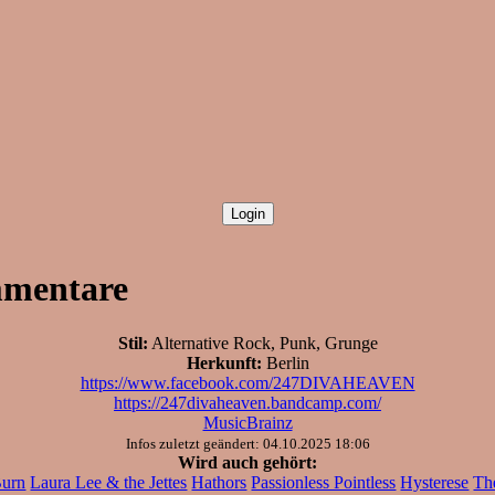
mmentare
Stil:
Alternative Rock, Punk, Grunge
Herkunft:
Berlin
https://www.facebook.com/247DIVAHEAVEN
https://247divaheaven.bandcamp.com/
MusicBrainz
Infos zuletzt geändert: 04.10.2025 18:06
Wird auch gehört:
Burn
Laura Lee & the Jettes
Hathors
Passionless Pointless
Hysterese
Th