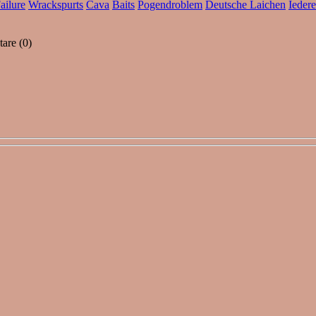
ailure
Wrackspurts
Cava
Baits
Pogendroblem
Deutsche Laichen
Ieder
are (0)