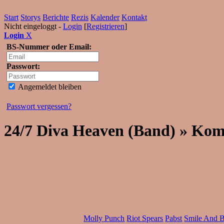
Start
Storys
Berichte
Rezis
Kalender
Kontakt
Nicht eingeloggt -
Login
[
Registrieren
]
Login
X
BS-Nummer oder Email:
Passwort:
Angemeldet bleiben
Passwort vergessen?
24/7 Diva Heaven (Band) » Ko
Molly Punch
Riot Spears
Pabst
Smile And 