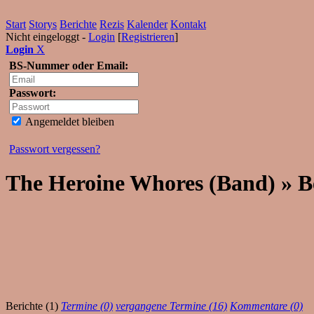
Start
Storys
Berichte
Rezis
Kalender
Kontakt
Nicht eingeloggt -
Login
[
Registrieren
]
Login
X
BS-Nummer oder Email:
Passwort:
Angemeldet bleiben
Passwort vergessen?
The Heroine Whores (Band) » B
Berichte (1)
Termine (0)
vergangene Termine (16)
Kommentare (0)