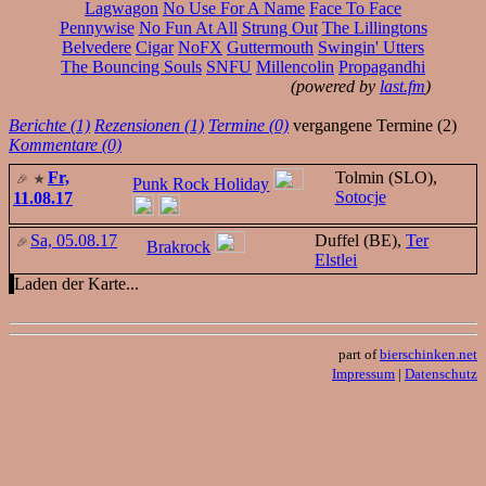
Lagwagon
No Use For A Name
Face To Face
Pennywise
No Fun At All
Strung Out
The Lillingtons
Belvedere
Cigar
NoFX
Guttermouth
Swingin' Utters
The Bouncing Souls
SNFU
Millencolin
Propagandhi
(powered by
last.fm
)
Berichte (1)
Rezensionen (1)
Termine (0)
vergangene Termine (2)
Kommentare (0)
Fr,
Tolmin (SLO),
Punk Rock Holiday
Sotocje
11.08.17
Sa, 05.08.17
Duffel (BE),
Ter
Brakrock
Elstlei
Laden der Karte...
part of
bierschinken.net
Impressum
|
Datenschutz