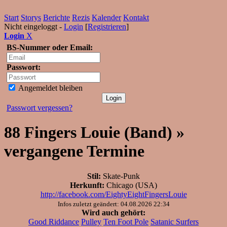
Start
Storys
Berichte
Rezis
Kalender
Kontakt
Nicht eingeloggt -
Login
[
Registrieren
]
Login
X
BS-Nummer oder Email:
Passwort:
Angemeldet bleiben
Passwort vergessen?
88 Fingers Louie (Band) »
vergangene Termine
Stil:
Skate-Punk
Herkunft:
Chicago (USA)
http://facebook.com/EightyEightFingersLouie
Infos zuletzt geändert: 04.08.2026 22:34
Wird auch gehört:
Good Riddance
Pulley
Ten Foot Pole
Satanic Surfers