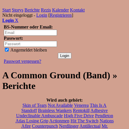
Start
Storys
Berichte
Rezis
Kalender
Kontakt
Nicht eingeloggt -
Login
[
Registrieren
]
Login
X
BS-Nummer oder Email:
Passwort:
Angemeldet bleiben
Passwort vergessen?
A Common Ground (Band) »
Berichte
Wird auch gehört:
Skin of Tears
Not Available
Venerea
This Is A
Standoff
Brainless Wankers
Rentokill
Adhesive
Undeclinable Ambuscade
High Five Drive
Pendleton
Atlas Losing Grip
Actionmen
Hit The Switch
Nations
Afire
Counterpunch
Nerdlinger
Antillectual
Mr.