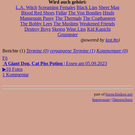
Wird auch gehört:
L.A. Witch
Screaming Females
Black Lips
Sheer Mag
Blood Red Shoes
Fidlar
The Von Bondies
Hinds
Mannequin Pussy
The Thermals
The Coathangers
The Bobby Lees
The Muslims
Weakened Friends
Destroy Boys
Skegss
Wine Lips
Kid Kapichi
Grumpster
(powered by
last.fm
)
Berichte (1)
Termine (0)
vergangene Termine (1)
Kommentare (0)
Fö
A Giant Dog, Cat Piss Potion
| Essen am 05.09.2023
▶10 Fotos
1 Kommentar
part of
bierschinken.net
Impressum
|
Datenschutz