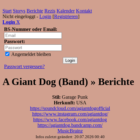
Start
Storys
Berichte
Rezis
Kalender
Kontakt
Nicht eingeloggt -
Login
[
Registrieren
]
Login
X
BS-Nummer oder Email:
Passwort:
Angemeldet bleiben
Passwort vergessen?
A Giant Dog (Band) » Berichte
Stil:
Garage Punk
Herkunft:
USA
https://soundcloud.com/agiantdogofficial
https://www.instagram.com/agiantdog/
https://www.facebook.com/agiantdog
https://agiantdog.bandcamp.com/
MusicBrainz
Infos zuletzt geändert: 20.07.2026 00:40