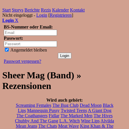
Start
Storys
Berichte
Rezis
Kalender
Kontakt
Nicht eingeloggt -
Login
[
Registrieren
]
Login
X
BS-Nummer oder Email:
Passwort:
Angemeldet bleiben
Passwort vergessen?
Sheer Mag (Band) »
Rezensionen
Wird auch gehört:
Screaming Females
The Bug Club
Dead Moon
Black
Lips
Mannequin Pussy
Twisted Teens
A Giant Dog
The Coathangers
Fidlar
The Marked Men
The Hives
Chubby And The Gang
L.A. Witch
Wine Lips
Alvilda
Mean Jeans
The Chats
Meat Wave
King Khan & The