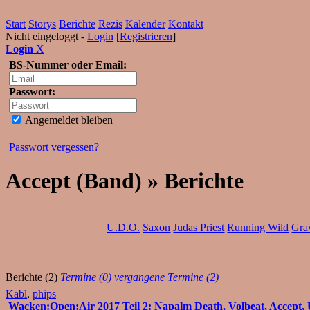
Start
Storys
Berichte
Rezis
Kalender
Kontakt
Nicht eingeloggt -
Login
[
Registrieren
]
Login
X
BS-Nummer oder Email:
Passwort:
Angemeldet bleiben
Passwort vergessen?
Accept (Band) » Berichte
U.D.O.
Saxon
Judas Priest
Running Wild
Gra
Berichte (2)
Termine (0)
vergangene Termine (2)
Kabl
,
phips
Wacken:Open:Air 2017 Teil 2: Napalm Death, Volbeat, Accept, 