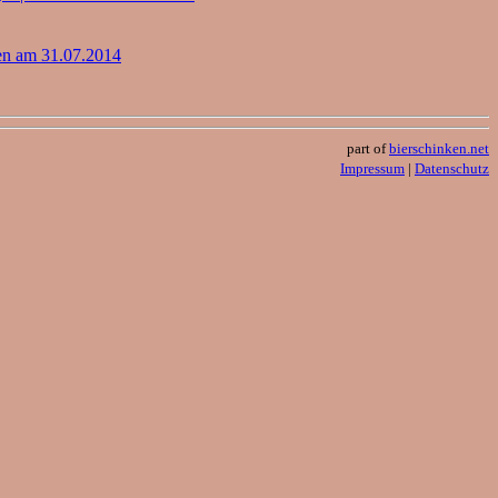
n am 31.07.2014
part of
bierschinken.net
Impressum
|
Datenschutz