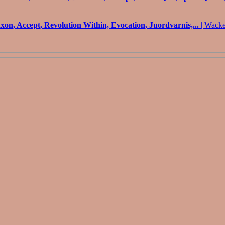
xon, Accept, Revolution Within, Evocation, Juordvarnis,...
| Wacke