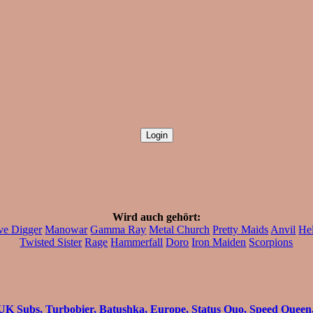
Wird auch gehört:
ve Digger
Manowar
Gamma Ray
Metal Church
Pretty Maids
Anvil
He
Twisted Sister
Rage
Hammerfall
Doro
Iron Maiden
Scorpions
UK Subs, Turbobier, Batushka, Europe, Status Quo, Speed Queen,.