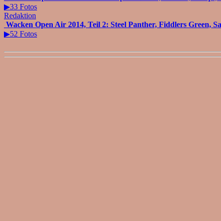
▶33 Fotos
Redaktion
Wacken Open Air 2014, Teil 2: Steel Panther, Fiddlers Green, Sa
▶52 Fotos