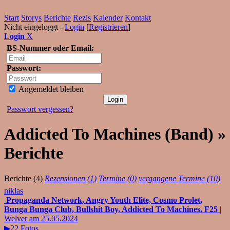
Start
Storys
Berichte
Rezis
Kalender
Kontakt
Nicht eingeloggt -
Login
[
Registrieren
]
Login
X
BS-Nummer oder Email:
Passwort:
Angemeldet bleiben
Passwort vergessen?
Addicted To Machines (Band) »
Berichte
Berichte (4)
Rezensionen (1)
Termine (0)
vergangene Termine (10)
niklas
Propaganda Network, Angry Youth Elite, Cosmo Prolet,
Bunga Bunga Club, Bullshit Boy, Addicted To Machines, F25
|
Welver am 25.05.2024
▶22 Fotos