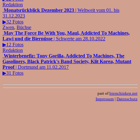
Redaktion
Monatsrückblick Dezember 2023
| Weltweit vom 01. bis
31.12.2023
▶32 Fotos
Zwen
,
Büchse
May The Force Be With You, Maul, Addicted To Machines,
Lawi und die Biernüsse
| Schwerte am 28.10.2022
▶12 Fotos
Redaktion
Winterbenefiz: Tony Gorilla, Addicted To Machines, The
Gasoliners, Black Patrick's Band Society, Klit Korea, Mutant
Proof
| Dortmund am 11.02.2017
▶31 Fotos
part of
bierschinken.net
Impressum
|
Datenschutz