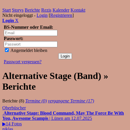
Start
Storys
Berichte
Rezis
Kalender
Kontakt
Nicht eingeloggt -
Login
[
Registrieren
]
Login
X
BS-Nummer oder Email:
Passwort:
Angemeldet bleiben
Passwort vergessen?
Alternative Stage (Band) »
Berichte
Berichte (8)
Termine (0)
vergangene Termine (17)
Oberbüscher
Alternative Stage: Blood Command, May The Force Be With
You, Awesome Scampis
| Lünen am 12.07.2025
▶14 Fotos
niklas