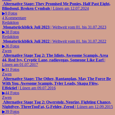
Alternative Stage: They Promised Me Ponies, Half Past Eight,
Blindsoul, Broken Cymbals
| Lünen am 12.07.2024
▶9 Fotos
4 Kommentare
Redaktion
Monatsrückblick Juli 2023
| Weltweit vom 01. bis 31.07.2023
▶38 Fotos
Redaktion
Monatsrückblick Juli 2022
| Weltweit vom 01. bis 31.07.2022
▶36 Fotos
Zwen
Alternative Stage Tag 2: The Idiots, Awesome Scampis, Area
44, Red Ivy, Cryptic Lane, radiovegas, Someone Like Earl
|
Lünen am 01.07.2017
▶31 Fotos
Zwen
Alternative Stage: The Other, Rantanplan, May The Force Be
With You, Awesome Scampis, Tyler Leads, Skapa Flöw,
Effektief
| Lünen am 09.07.2016
▶44 Fotos
Zwen
Alternative Stage Tag 2: Owerstolz, Neorize, Fighting Chance,
Nightfyre, ThreeTooFat, G-Fehler, Zerod
| Lünen am 12.09.2015
▶39 Fotos