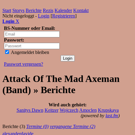
Start
Storys
Berichte
Rezis
Kalender
Kontakt
Nicht eingeloggt -
Login
[
Registrieren
]
Login
X
BS-Nummer oder Email:
Passwort:
Angemeldet bleiben
Passwort vergessen?
Attack Of The Mad Axeman
(Band) » Berichte
Wird auch gehört:
Sanitys Dawn
Keitzer
Wojczech
Amoclen
Krupskaya
(powered by
last.fm
)
Berichte (3)
Termine (0)
vergangene Termine (2)
alexanderdavide