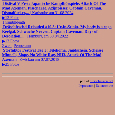
Distival V Fest: Japanische Kampfhörspiele, Attack Of The
Mad Axeman, Pisscharge, Azijnpisser, Captain Caveman,
Dismalfucker,...
| Karlsruhe am 31.08.2024
▶12 Fotos
Thruntilldeath
Dräschfeschd Reloaded #10.3: Ur-In-Stinkt, My body is a cage,
Keelgat, Schwache Nerven, Captain Caveman, Days of
Desolation,...
| Hamburg am 30.04.2022
▶13 Fotos
Zwen
,
Pepperann
Störfaktor Festival Tag 3: Telekoma, Jagdschein, Scheisse
Minnelli, Slope, No White Rag, NH3, Attack Of The Mad
Axeman
| Zwickau am 07.07.2018
▶25 Fotos
part of
bierschinken.net
Impressum
|
Datenschutz