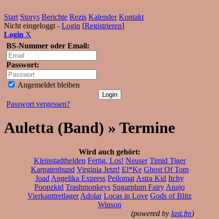
Start
Storys
Berichte
Rezis
Kalender
Kontakt
Nicht eingeloggt -
Login
[
Registrieren
]
Login
X
BS-Nummer oder Email:
Passwort:
Angemeldet bleiben
Passwort vergessen?
Auletta (Band) » Termine
Wird auch gehört:
Kleinstadthelden
Fertig, Los!
Neuser
Timid Tiger
Karpatenhund
Virginia Jetzt!
El*Ke
Ghost Of Tom
Joad
Angelika Express
Peilomat
Astra Kid
Itchy
Poopzkid
Trashmonkeys
Sugarplum Fairy
Anajo
Vierkanttretlager
Adolar
Locas in Love
Gods of Blitz
Winson
(powered by
last.fm
)