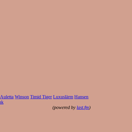
Auletta
Winson
Timid Tiger
Luxuslärm
Hansen
nk
(powered by
last.fm
)