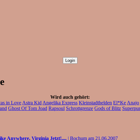
e
Wird auch gehört:
as in Love
Astra Kid
Angelika Express
Kleinstadthelden
El*Ke
Anajo
and
Ghost Of Tom Joad
Rapsoul
Schrottgrenze
Gods of Blitz
Superpu
ke Anywhere, Virginia Jetzt!,...
| Bochum am 21.06.2007