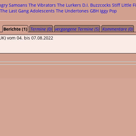
ngry Samoans
The Vibrators
The Lurkers
D.I.
Buzzcocks
Stiff Little 
The Last Gang
Adolescents
The Undertones
GBH
Iggy Pop
Berichte (1)
Termine (0)
vergangene Termine (5)
Kommentare (0)
UK) vom 04. bis 07.08.2022