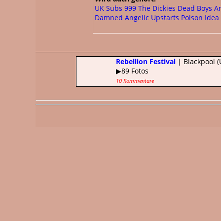
UK Subs
999
The Dickies
Dead Boys
A
Damned
Angelic Upstarts
Poison Idea
Rebellion Festival
| Blackpool (
▶89 Fotos
10 Kommentare