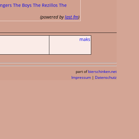
Fingers
The Boys
The Rezillos
The
(powered by
last.fm
)
maks
part of
bierschinken.net
Impressum
|
Datenschutz