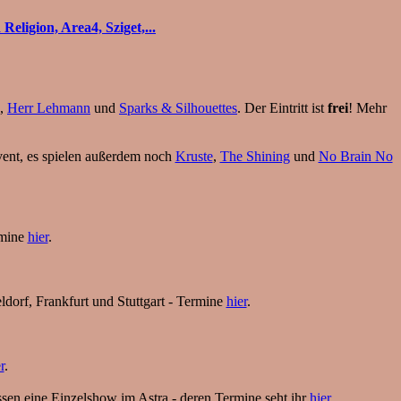
ligion, Area4, Sziget,...
,
Herr Lehmann
und
Sparks & Silhouettes
. Der Eintritt ist
frei
! Mehr
ent, es spielen außerdem noch
Kruste
,
The Shining
und
No Brain No
rmine
hier
.
dorf, Frankfurt und Stuttgart - Termine
hier
.
r
.
ssen eine Einzelshow im Astra - deren Termine seht ihr
hier
.