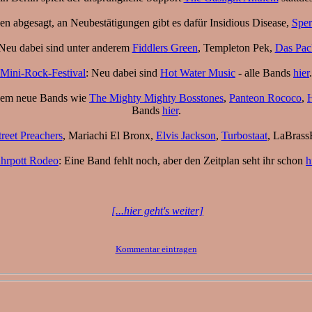
n abgesagt, an Neubestätigungen gibt es dafür Insidious Disease,
Sper
 Neu dabei sind unter anderem
Fiddlers Green
, Templeton Pek,
Das Pac
Mini-Rock-Festival
: Neu dabei sind
Hot Water Music
- alle Bands
hier
.
rdem neue Bands wie
The Mighty Mighty Bosstones
,
Panteon Rococo
,
Bands
hier
.
reet Preachers
, Mariachi El Bronx,
Elvis Jackson
,
Turbostaat
, LaBras
hrpott Rodeo
: Eine Band fehlt noch, aber den Zeitplan seht ihr schon
h
[...hier geht's weiter]
Kommentar eintragen