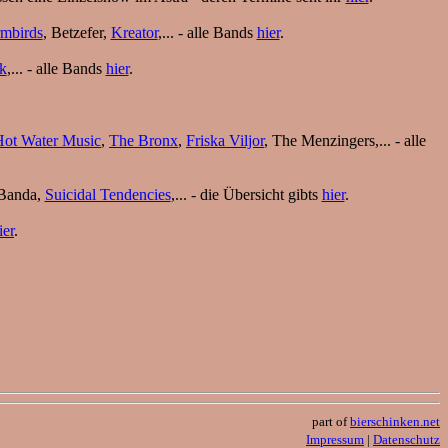
mbirds
, Betzefer,
Kreator
,... - alle Bands
hier
.
k
,... - alle Bands
hier
.
Hot Water Music
,
The Bronx
,
Friska Viljor
, The Menzingers,... - alle
sBanda,
Suicidal Tendencies
,... - die Übersicht gibts
hier
.
ier
.
part of
bierschinken.net
Impressum
|
Datenschutz