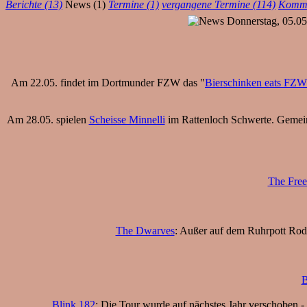
Berichte (13)
News (1)
Termine (1)
vergangene Termine (114)
Komme
Donnerstag, 05.0
Am 22.05. findet im Dortmunder FZW das "
Bierschinken eats FZW
Am 28.05. spielen
Scheisse Minnelli
im Rattenloch Schwerte. Gemein
The Free
The Dwarves
: Außer auf dem Ruhrpott Rode
B
Blink 182
: Die Tour wurde auf nächstes Jahr verschoben - 