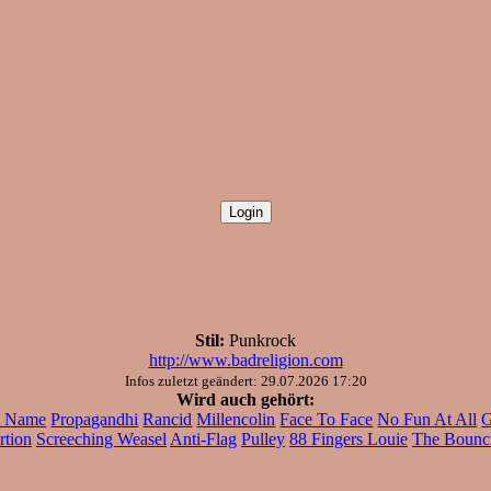
Stil:
Punkrock
http://www.badreligion.com
Infos zuletzt geändert: 29.07.2026 17:20
Wird auch gehört:
A Name
Propagandhi
Rancid
Millencolin
Face To Face
No Fun At All
G
rtion
Screeching Weasel
Anti-Flag
Pulley
88 Fingers Louie
The Bounc