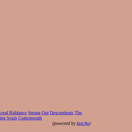
ood Riddance
Strung Out
Descendents
The
ing Souls
Guttermouth
(powered by
last.fm
)