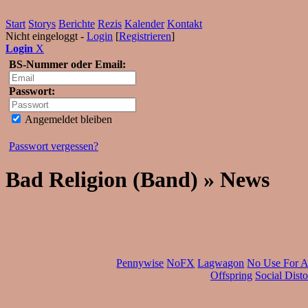
Start
Storys
Berichte
Rezis
Kalender
Kontakt
Nicht eingeloggt -
Login
[
Registrieren
]
Login
X
BS-Nummer oder Email:
Passwort:
Angemeldet bleiben
Passwort vergessen?
Bad Religion (Band) » News
Pennywise
NoFX
Lagwagon
No Use For 
Offspring
Social Disto