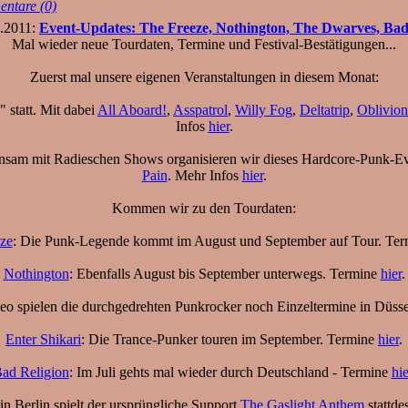
ntare (0)
5.2011:
Event-Updates: The Freeze, Nothington, The Dwarves, Bad Re
Mal wieder neue Tourdaten, Termine und Festival-Bestätigungen...
Zuerst mal unsere eigenen Veranstaltungen in diesem Monat:
" statt. Mit dabei
All Aboard!
,
Asspatrol
,
Willy Fog
,
Deltatrip
,
Oblivion
Infos
hier
.
sam mit Radieschen Shows organisieren wir dieses Hardcore-Punk-Ev
Pain
. Mehr Infos
hier
.
Kommen wir zu den Tourdaten:
ze
: Die Punk-Legende kommt im August und September auf Tour. Te
Nothington
: Ebenfalls August bis September unterwegs. Termine
hier
.
o spielen die durchgedrehten Punkrocker noch Einzeltermine in Düssel
Enter Shikari
: Die Trance-Punker touren im September. Termine
hier
.
ad Religion
: Im Juli gehts mal wieder durch Deutschland - Termine
hie
in Berlin spielt der ursprüngliche Support
The Gaslight Anthem
stattde