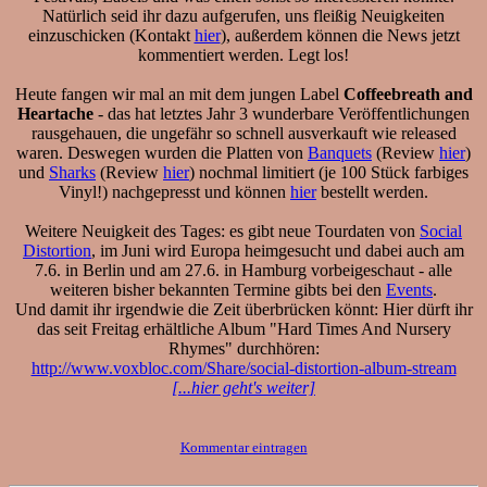
Natürlich seid ihr dazu aufgerufen, uns fleißig Neuigkeiten
einzuschicken (Kontakt
hier
), außerdem können die News jetzt
kommentiert werden. Legt los!
Heute fangen wir mal an mit dem jungen Label
Coffeebreath and
Heartache
- das hat letztes Jahr 3 wunderbare Veröffentlichungen
rausgehauen, die ungefähr so schnell ausverkauft wie released
waren. Deswegen wurden die Platten von
Banquets
(Review
hier
)
und
Sharks
(Review
hier
) nochmal limitiert (je 100 Stück farbiges
Vinyl!) nachgepresst und können
hier
bestellt werden.
Weitere Neuigkeit des Tages: es gibt neue Tourdaten von
Social
Distortion
, im Juni wird Europa heimgesucht und dabei auch am
7.6. in Berlin und am 27.6. in Hamburg vorbeigeschaut - alle
weiteren bisher bekannten Termine gibts bei den
Events
.
Und damit ihr irgendwie die Zeit überbrücken könnt: Hier dürft ihr
das seit Freitag erhältliche Album "Hard Times And Nursery
Rhymes" durchhören:
http://www.voxbloc.com/Share/social-distortion-album-stream
[...hier geht's weiter]
Kommentar eintragen