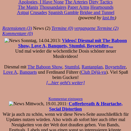
Apologies, I Have None
The Arteries
Dirty Tactics
The Manix
Thousandaires
Paper Arms
Heartsounds
Astpai
Crusades
Spanish Gamble
Bridge and Tunnel
(powered by
last.fm
)
Rezensionen (3)
News (2)
Termine (0)
vergangene Termine (2)
Kommentare (0)
Sonntag, 14.04.2013:
Videos! Diesmal mit The Baboon
Show, Love A, Banquets, Stumfol, Boysetsfire,...
Und mal wieder die wöchentliche Dosis schöner neuer
Musikvideos!
Diesmal mit
The Baboon Show
,
Stumfol
,
Rantanplan
,
Boysetsfire
,
Love A
,
Banquets
und Ferdinand Führer (
Club Déjà-vu
). Viel Spaß
beim Gucken!
[...hier geht's weiter]
Kommentar eintragen
Mittwoch, 19.01.2011:
Coffeebreath & Heartache,
Social Distortion
Wär ja auch zu schön, wenn wir diese News-Seite ausschließlich für
Updates nutzen würden. Also wirds ab sofort hier auch öfter mal
Neuigkeiten von der Welt dort draußen geben. Von Bands,
Festivals, Labels und was einen sonst so interessieren könnte.