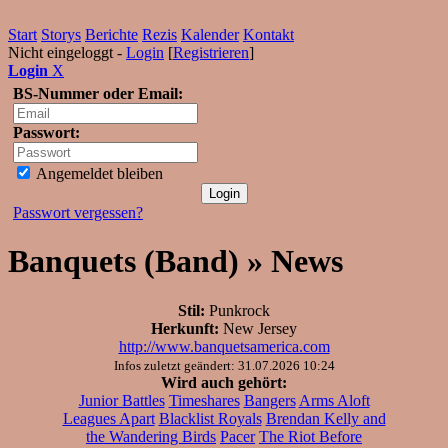
Start
Storys
Berichte
Rezis
Kalender
Kontakt
Nicht eingeloggt -
Login
[
Registrieren
]
Login
X
BS-Nummer oder Email:
Passwort:
Angemeldet bleiben
Passwort vergessen?
Banquets (Band) » News
Stil:
Punkrock
Herkunft:
New Jersey
http://www.banquetsamerica.com
Infos zuletzt geändert: 31.07.2026 10:24
Wird auch gehört:
Junior Battles
Timeshares
Bangers
Arms Aloft
Leagues Apart
Blacklist Royals
Brendan Kelly and
the Wandering Birds
Pacer
The Riot Before