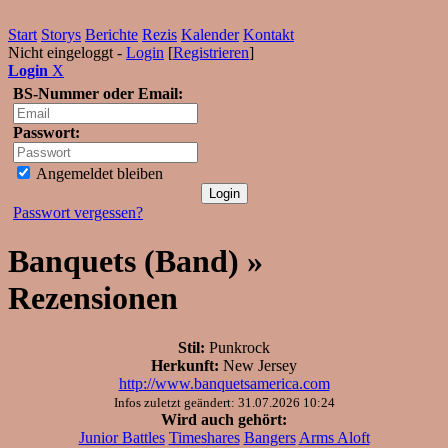
Start
Storys
Berichte
Rezis
Kalender
Kontakt
Nicht eingeloggt -
Login
[
Registrieren
]
Login
X
BS-Nummer oder Email:
Passwort:
Angemeldet bleiben
Passwort vergessen?
Banquets (Band) »
Rezensionen
Stil:
Punkrock
Herkunft:
New Jersey
http://www.banquetsamerica.com
Infos zuletzt geändert: 31.07.2026 10:24
Wird auch gehört:
Junior Battles
Timeshares
Bangers
Arms Aloft