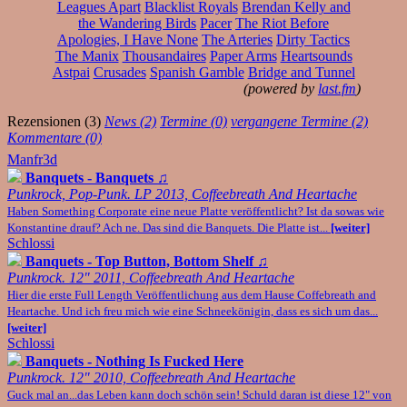
Leagues Apart
Blacklist Royals
Brendan Kelly and
the Wandering Birds
Pacer
The Riot Before
Apologies, I Have None
The Arteries
Dirty Tactics
The Manix
Thousandaires
Paper Arms
Heartsounds
Astpai
Crusades
Spanish Gamble
Bridge and Tunnel
(powered by
last.fm
)
Rezensionen (3)
News (2)
Termine (0)
vergangene Termine (2)
Kommentare (0)
Manfr3d
Banquets - Banquets
♫
Punkrock, Pop-Punk. LP 2013, Coffeebreath And Heartache
Haben Something Corporate eine neue Platte veröffentlicht? Ist da sowas wie
Konstantine drauf? Ach ne. Das sind die Banquets. Die Platte ist...
[weiter]
Schlossi
Banquets - Top Button, Bottom Shelf
♫
Punkrock. 12" 2011, Coffeebreath And Heartache
Hier die erste Full Length Veröffentlichung aus dem Hause Coffebreath and
Heartache. Und ich freu mich wie eine Schneekönigin, dass es sich um das...
[weiter]
Schlossi
Banquets - Nothing Is Fucked Here
Punkrock. 12" 2010, Coffeebreath And Heartache
Guck mal an...das Leben kann doch schön sein! Schuld daran ist diese 12" von