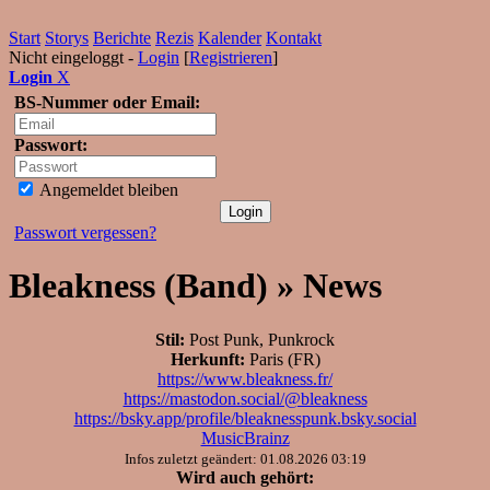
Start
Storys
Berichte
Rezis
Kalender
Kontakt
Nicht eingeloggt -
Login
[
Registrieren
]
Login
X
BS-Nummer oder Email:
Passwort:
Angemeldet bleiben
Passwort vergessen?
Bleakness (Band) » News
Stil:
Post Punk, Punkrock
Herkunft:
Paris (FR)
https://www.bleakness.fr/
https://mastodon.social/@bleakness
https://bsky.app/profile/bleaknesspunk.bsky.social
MusicBrainz
Infos zuletzt geändert: 01.08.2026 03:19
Wird auch gehört: