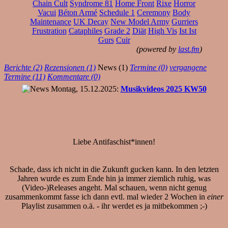
Chain Cult
Syndrome 81
Home Front
Rixe
Horror
Vacui
Béton Armé
Schedule 1
Ceremony
Body
Maintenance
UK Decay
New Model Army
Gurriers
Frustration
Cataphiles
Grade 2
Diät
High Vis
Ist Ist
Gurs
Cuir
(powered by
last.fm
)
Berichte (2)
Rezensionen (1)
News (1)
Termine (0)
vergangene
Termine (11)
Kommentare (0)
Montag, 15.12.2025:
Musikvideos 2025 KW50
Liebe Antifaschist*innen!
Schade, dass ich nicht in die Zukunft gucken kann. In den letzten
Jahren wurde es zum Ende hin ja immer ziemlich ruhig, was
(Video-)Releases angeht. Mal schauen, wenn nicht genug
zusammenkommt fasse ich dann evtl. mal wieder 2 Wochen in
einer
Playlist zusammen o.ä. - ihr werdet es ja mitbekommen ;-)