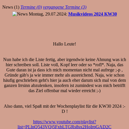
News (1)
Termine (0)
vergangene Termine (3)
Montag, 29.07.2024:
Musikvideos 2024 KW30
Hallo Leute!
Nun habe ich die Liste fertig, aber irgendwie keine Ahnung was ich
hier schreiben soll. Liste voll, Kopf leer oder so *rofl*. Naja, das
Gute daran ist ja dass ich mich momentan nicht mal aufrege ;-p ,
Gründe gäb's ja wie immer mehr als ausreichend. Naja, wie schon
häufig geschrieben geht's hier ja auch eher darum sich mal von dem
ganzen Irrsinn abzulenken, insofern ist zumindest was mich betrifft
das Ziel offenbar mal wieder erreicht ;-)
Also dann, viel Spaß mit der Wochenplaylist für die KW30 2024 :-
D !
https://www.youtube.com/playlist?
list=PLlnQ543VQj5FxbLTGRs8sx2HoIrpGAD2C