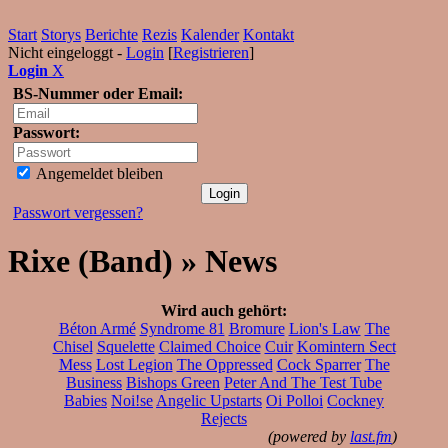
Start
Storys
Berichte
Rezis
Kalender
Kontakt
Nicht eingeloggt -
Login
[
Registrieren
]
Login
X
BS-Nummer oder Email:
Passwort:
Angemeldet bleiben
Passwort vergessen?
Rixe (Band) » News
Wird auch gehört:
Béton Armé
Syndrome 81
Bromure
Lion's Law
The
Chisel
Squelette
Claimed Choice
Cuir
Komintern Sect
Mess
Lost Legion
The Oppressed
Cock Sparrer
The
Business
Bishops Green
Peter And The Test Tube
Babies
Noi!se
Angelic Upstarts
Oi Polloi
Cockney
Rejects
(powered by
last.fm
)