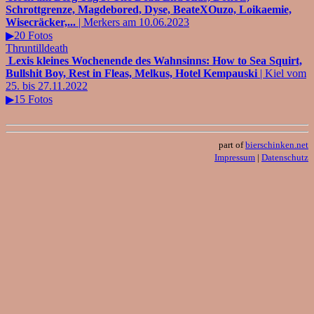
Schrottgrenze, Magdebored, Dyse, BeateXOuzo, Loikaemie,
Wisecräcker,...
| Merkers am 10.06.2023
▶20 Fotos
Thruntilldeath
Lexis kleines Wochenende des Wahnsinns: How to Sea Squirt,
Bullshit Boy, Rest in Fleas, Melkus, Hotel Kempauski
| Kiel vom
25. bis 27.11.2022
▶15 Fotos
part of
bierschinken.net
Impressum
|
Datenschutz