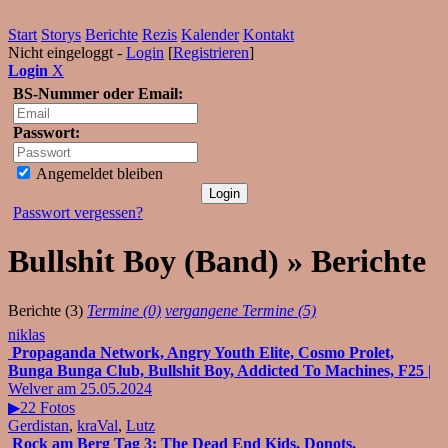
Start
Storys
Berichte
Rezis
Kalender
Kontakt
Nicht eingeloggt -
Login
[
Registrieren
]
Login
X
BS-Nummer oder Email:
Passwort:
Angemeldet bleiben
Passwort vergessen?
Bullshit Boy (Band) » Berichte
Berichte (3)
Termine (0)
vergangene Termine (5)
niklas
Propaganda Network, Angry Youth Elite, Cosmo Prolet,
Bunga Bunga Club, Bullshit Boy, Addicted To Machines, F25
|
Welver am 25.05.2024
▶22 Fotos
Gerdistan
,
kraVal
,
Lutz
Rock am Berg Tag 3: The Dead End Kids, Donots,