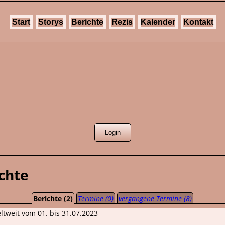
Start
Storys
Berichte
Rezis
Kalender
Kontakt
chte
Berichte (2)
Termine (0)
vergangene Termine (8)
tweit vom 01. bis 31.07.2023