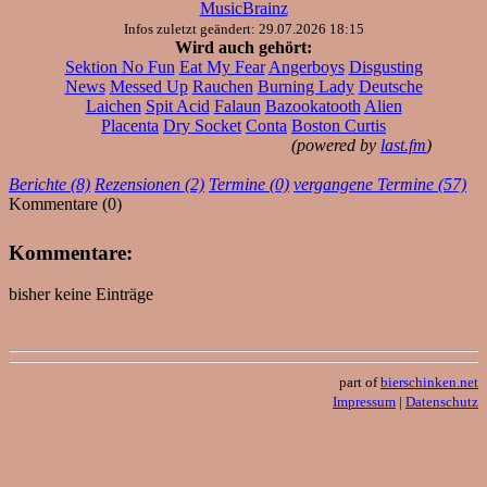
MusicBrainz
Infos zuletzt geändert: 29.07.2026 18:15
Wird auch gehört:
Sektion No Fun
Eat My Fear
Angerboys
Disgusting
News
Messed Up
Rauchen
Burning Lady
Deutsche
Laichen
Spit Acid
Falaun
Bazookatooth
Alien
Placenta
Dry Socket
Conta
Boston Curtis
(powered by
last.fm
)
Berichte (8)
Rezensionen (2)
Termine (0)
vergangene Termine (57)
Kommentare (0)
Kommentare:
bisher keine Einträge
part of
bierschinken.net
Impressum
|
Datenschutz