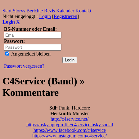
Start
Storys
Berichte
Rezis
Kalender
Kontakt
Nicht eingeloggt -
Login
[
Registrieren
]
Login
X
BS-Nummer oder Email:
Passwort:
Angemeldet bleiben
Passwort vergessen?
C4Service (Band) »
Kommentare
Stil:
Punk, Hardcore
Herkunft:
Münster
http://c4service.net/
https://bsky.app/profile/c4service.bsky.social
https://www.facebook.com/c4service
https://www.instagram.com/c4service/