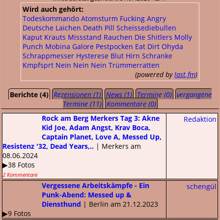
Wird auch gehört:
Todeskommando Atomsturm
Fucking Angry
Deutsche Laichen
Death Pill
Scheissediebullen
Kaput Krauts
Missstand
Rauchen
Die Shitlers
Molly
Punch
Mobina Galore
Pestpocken
Eat Dirt
Ohyda
Schrappmesser
Hysterese
Blut Hirn Schranke
Kmpfsprt
Nein Nein Nein
Trümmerratten
(powered by
last.fm
)
Berichte (4)
Rezensionen (1)
News (1)
Termine (0)
vergangene
Termine (11)
Kommentare (0)
Rock am Berg Merkers Tag 3: Akne
Redaktion
Kid Joe, Adam Angst, Krav Boca,
Captain Planet, Love A, Messed Up,
Resistenz '32, Dead Years,..
| Merkers am
08.06.2024
▶38 Fotos
2 Kommentare
Vergessene Arbeitskämpfe - Ein
schengül
Punk-Abend: Messed up &
Diensthund
| Berlin am 21.12.2023
▶9 Fotos