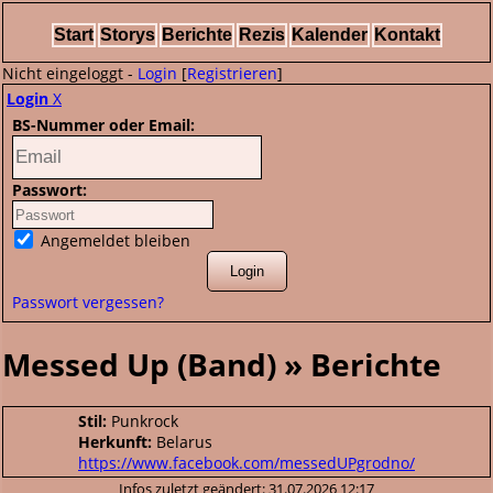
Start
Storys
Berichte
Rezis
Kalender
Kontakt
Nicht eingeloggt -
Login
[
Registrieren
]
Login
X
BS-Nummer oder Email:
Passwort:
Angemeldet bleiben
Passwort vergessen?
Messed Up (Band) » Berichte
Stil:
Punkrock
Herkunft:
Belarus
https://www.facebook.com/messedUPgrodno/
Infos zuletzt geändert: 31.07.2026 12:17