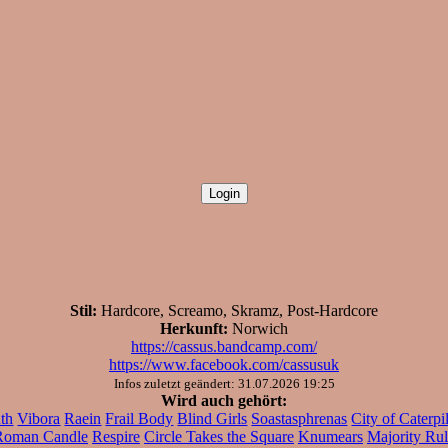
Stil:
Hardcore, Screamo, Skramz, Post-Hardcore
Herkunft:
Norwich
https://cassus.bandcamp.com/
https://www.facebook.com/cassusuk
Infos zuletzt geändert: 31.07.2026 19:25
Wird auch gehört:
th
Vibora
Raein
Frail Body
Blind Girls
Soastasphrenas
City of Caterpil
Roman Candle
Respire
Circle Takes the Square
Knumears
Majority Ru