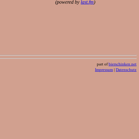
(powered by
last.fm
)
part of
bierschinken.net
Impressum
|
Datenschutz