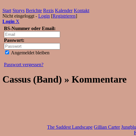
Start
Storys
Berichte
Rezis
Kalender
Kontakt
Nicht eingeloggt -
Login
[
Registrieren
]
Login
X
BS-Nummer oder Email:
Passwort:
Angemeldet bleiben
Passwort vergessen?
Cassus (Band) » Kommentare
The Saddest Landscape
Gillian Carter
Jungblu