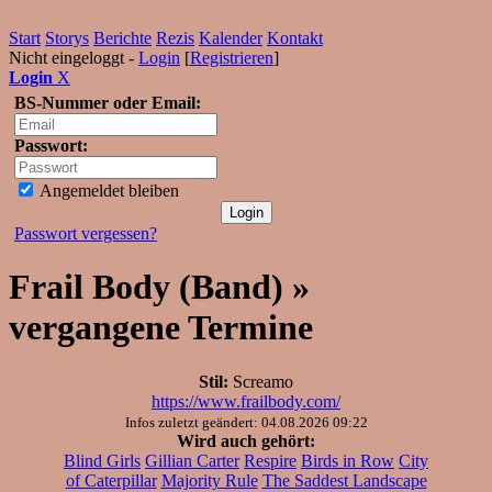
Start
Storys
Berichte
Rezis
Kalender
Kontakt
Nicht eingeloggt -
Login
[
Registrieren
]
Login
X
BS-Nummer oder Email:
Passwort:
Angemeldet bleiben
Passwort vergessen?
Frail Body (Band) »
vergangene Termine
Stil:
Screamo
https://www.frailbody.com/
Infos zuletzt geändert: 04.08.2026 09:22
Wird auch gehört:
Blind Girls
Gillian Carter
Respire
Birds in Row
City
of Caterpillar
Majority Rule
The Saddest Landscape