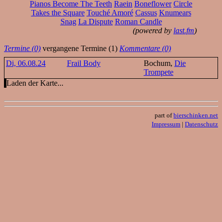
Pianos Become The Teeth
Raein
Boneflower
Circle
Takes the Square
Touché Amoré
Cassus
Knumears
Snag
La Dispute
Roman Candle
(powered by
last.fm
)
Termine (0)
vergangene Termine (1)
Kommentare (0)
Di, 06.08.24
Frail Body
Bochum,
Die
Trompete
Laden der Karte...
part of
bierschinken.net
Impressum
|
Datenschutz