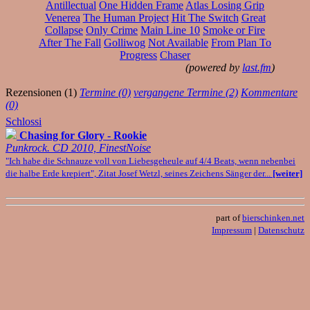
Antillectual
One Hidden Frame
Atlas Losing Grip
Venerea
The Human Project
Hit The Switch
Great
Collapse
Only Crime
Main Line 10
Smoke or Fire
After The Fall
Golliwog
Not Available
From Plan To
Progress
Chaser
(powered by
last.fm
)
Rezensionen (1)
Termine (0)
vergangene Termine (2)
Kommentare
(0)
Schlossi
Chasing for Glory - Rookie
Punkrock. CD 2010, FinestNoise
"Ich habe die Schnauze voll von Liebesgeheule auf 4/4 Beats, wenn nebenbei
die halbe Erde krepiert", Zitat Josef Wetzl, seines Zeichens Sänger der...
[weiter]
part of
bierschinken.net
Impressum
|
Datenschutz