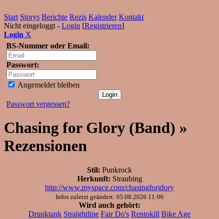
Start
Storys
Berichte
Rezis
Kalender
Kontakt
Nicht eingeloggt -
Login
[
Registrieren
]
Login
X
BS-Nummer oder Email:
Passwort:
Angemeldet bleiben
Passwort vergessen?
Chasing for Glory (Band) »
Rezensionen
Stil:
Punkrock
Herkunft:
Straubing
http://www.myspace.com/chasingforglory
Infos zuletzt geändert: 05.08.2026 11:06
Wird auch gehört:
Drunktank
Straightline
Fair Do's
Rentokill
Bike Age