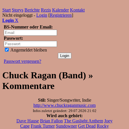
Start
Storys
Berichte
Rezis
Kalender
Kontakt
Nicht eingeloggt -
Login
[
Registrieren
]
Login
X
BS-Nummer oder Email:
Passwort:
Angemeldet bleiben
Passwort vergessen?
Chuck Ragan (Band) »
Kommentare
Stil:
Singer/Songwriter, Indie
http://www.chuckraganmusic.com
Infos zuletzt geändert: 29.07.2026 21:02
Wird auch gehört:
Dave Hause
Brian Fallon
The Gaslight Anthem
Joey
Cape
Frank Turner
Sundowner
Get Dead
Rocky