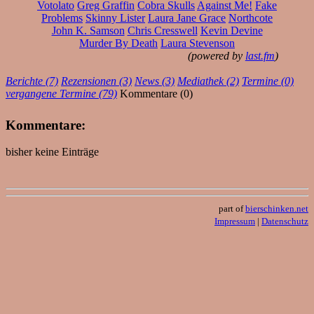
Votolato
Greg Graffin
Cobra Skulls
Against Me!
Fake
Problems
Skinny Lister
Laura Jane Grace
Northcote
John K. Samson
Chris Cresswell
Kevin Devine
Murder By Death
Laura Stevenson
(powered by
last.fm
)
Berichte (7)
Rezensionen (3)
News (3)
Mediathek (2)
Termine (0)
vergangene Termine (79)
Kommentare (0)
Kommentare:
bisher keine Einträge
part of
bierschinken.net
Impressum
|
Datenschutz