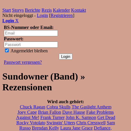
Start
Storys
Berichte
Rezis
Kalender
Kontakt
Nicht eingeloggt -
Login
[
Registrieren
]
Login
X
BS-Nummer oder Email:
Passwort:
Angemeldet bleiben
Passwort vergessen?
Sundowner (Band) »
Rezensionen
Wird auch gehört:
Chuck Ragan
Cobra Skulls
The Gaslight Anthem
Joey Cape
Brian Fallon
Dave Hause
Fake Problems
Against Me!
Frank Turner
John K. Samson
Get Dead
Rocky Votolato
Swingin' Utters
Chris Cresswell
Sam
Russo
Brendan Kelly
Laura Jane Grace
Defiance,